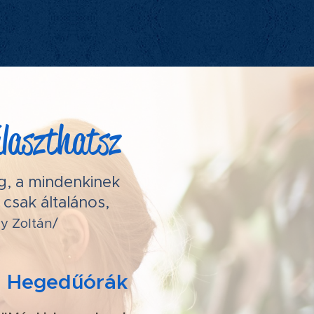
álaszthatsz
g, a mindenkinek
csak általános,
y Zoltán/
Hegedűórák