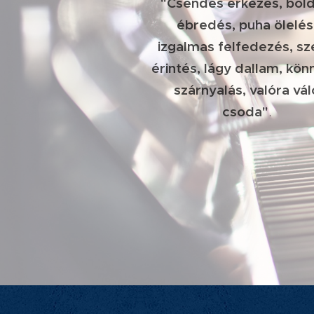
"Csendes érkezés, bol
ébredés, puha ölelés
izgalmas felfedezés, sz
érintés, lágy dallam, kö
szárnyalás, valóra vál
csoda"
.