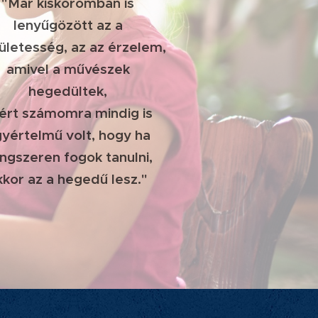
"Már kiskoromban is
lenyűgözött az a
ületesség, az az érzelem,
amivel a művészek
hegedültek,
ért számomra mindig is
yértelmű volt, hogy ha
ngszeren fogok tanulni,
kkor az a hegedű lesz."