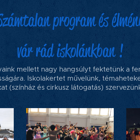
Számtalan program és élmén
vár rád iskolánkban !
ink mellett nagy hangsúlyt fektetünk a fe
ságára. Iskolakertet művelünk, témaheteket
at (színház és cirkusz látogatás) szervezü