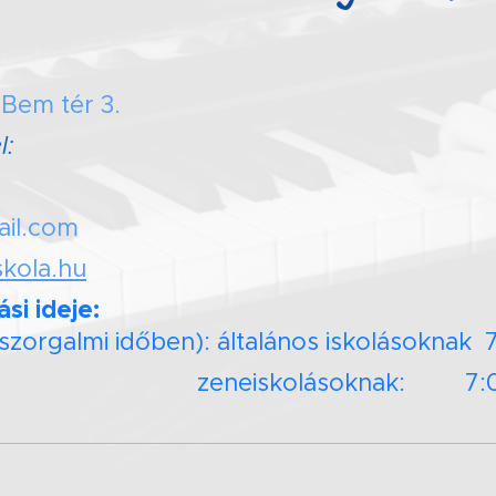
 Bem tér 3.
l:
ail.com
skola.hu
ási ideje:
orgalmi időben): általános iskolásoknak 
kolásoknak: 7:00-1