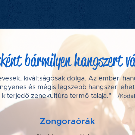
sként bármilyen hangszert v
evesek, kiváltságosak dolga. Az emberi han
ingyenes és mégis legszebb hangszer lehet 
kiterjedő zenekultúra termő talaja."
/Kodál
Zongoraórák