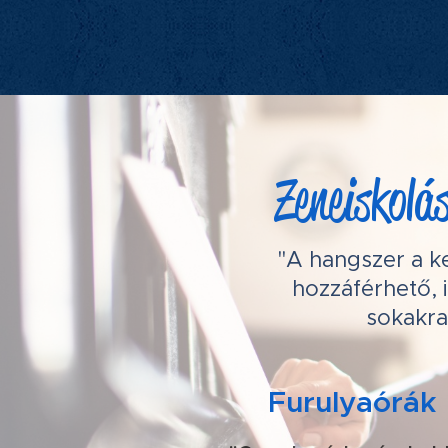
Zeneiskolá
"A hangszer a k
hozzáférhető, 
sokakra 
Furulyaórák