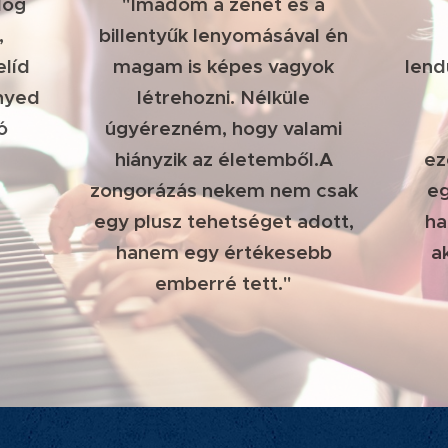
dog
"Imádom a zenét és a
,
billentyűk lenyomásával én
elíd
magam is képes vagyok
lend
nnyed
létrehozni. Nélküle
ó
úgyérezném, hogy valami
hiányzik az életemből.A
ez
zongorázás nekem nem csak
eg
egy plusz tehetséget adott,
ha
hanem egy értékesebb
a
emberré tett."