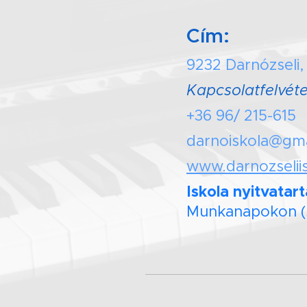
Cím:
9232 Darnózseli,
Kapcsolatfelvéte
+36 96/ 215-615
darnoiskola@gm
www.darnozselii
Iskola nyitvatart
Munkanapokon (sz
zeneis