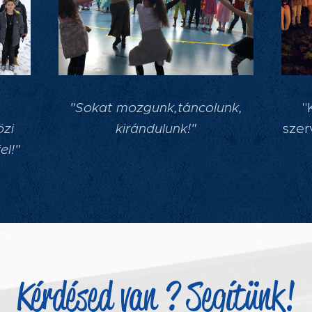
"
Sokat mozgunk,táncolunk,
"
özi
kirándulunk!
"
szer
el!
"
Kérdésed van ? Segítünk!