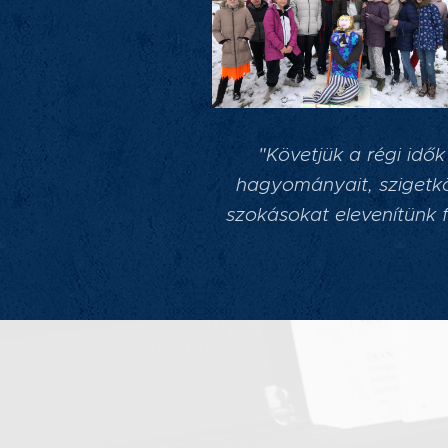
"
Követjük a régi idők
hagyományait, szigetk
szokásokat elevenítünk f